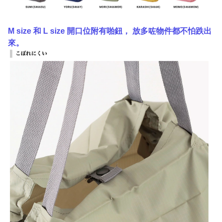
M size 和 L size 開口位附有啪鈕， 放多咗物件都不怕跌出
來。