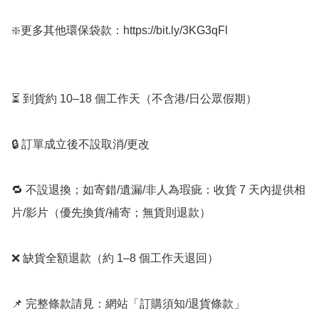
❇️更多其他環保袋款：https://bit.ly/3KG3qFl

⏳ 到貨約 10–18 個工作天（不含港/日公眾假期）

🔒 訂單成立後不設取消/更改

🔁 不設退換；如寄錯/遺漏/非人為瑕疵：收貨 7 天內提供相
片/影片（優先換貨/補寄；無貨則退款）

❌ 缺貨全額退款（約 1–8 個工作天退回）

📌 完整條款請見：網站「訂購須知/退貨條款」