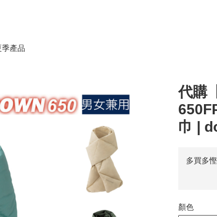
春夏季產品
代購【
650F
巾 | 
多買多慳
顏色