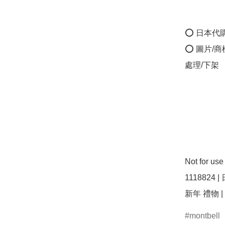
⭕ 日本代
⭕ 圖片/
處理/下架

Not for us
1118824 |
montbell