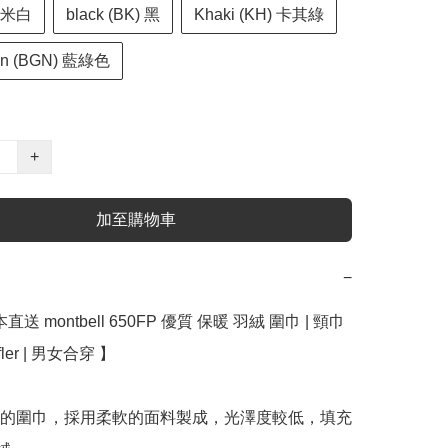
V) 米白
black (BK) 黑
Khaki (KH) 卡其綠
een (BGN) 藍綠色
+
加至購物車
−
直送 montbell 650FP 優質 保暖 羽絨 圍巾 | 頸巾 
ffler | 男女合穿 】

湊的圍巾，採用柔軟的面料製成，光澤度較低，填充