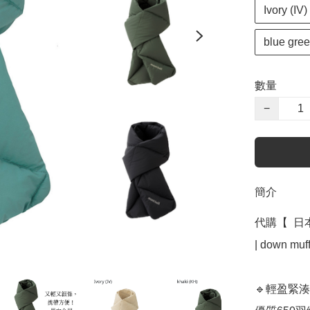
Ivory (I
blue gr
數量
−
簡介
代購【  日本
| down mu
🔹輕盈緊