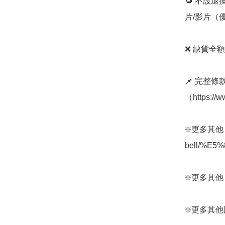
🔁 不設退
片/影片（
❌ 缺貨全額
📌 完整
（https://
❇️更多其他 Mo
bell/%E5
❇️更多其他 Mon
❇️更多其他圍巾/