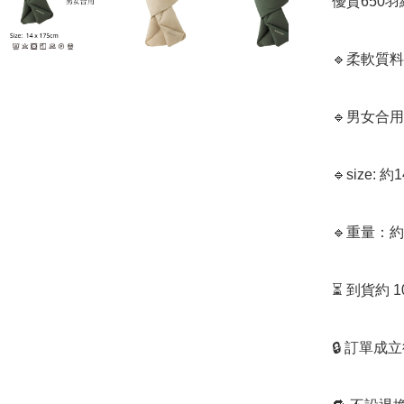
優質650羽
🔹柔軟質
🔹男女合
🔹size: 約1
🔹重量：約4
⏳ 到貨約 
🔒 訂單成