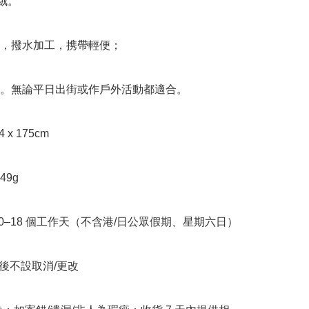
絨。

料，撥水加工，携帶輕便；

用。無論平日出街或作戶外活動都適合。

4 x 175cm

9g

10–18 個工作天（不含港/日公眾假期、星期六日）

立後不設取消/更改
