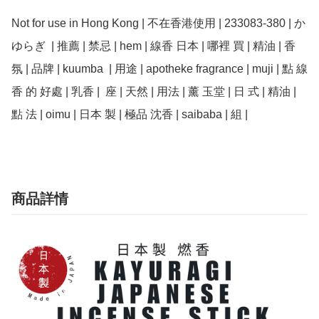
Not for use in Hong Kong | 不在香港使用 | 233083-380 | か
ゆらぎ  | 推薦 | 禁忌 | hem | 線香 日本 | 哪裡 買 | 精油 | 香 
氛 | 品牌 | kuumba  | 用途 | apotheke fragrance | muji | 點 線
香 的 好處 | 乳香 |  座 | 天然 | 用法 | 薰 玉堂 | 日 式 | 精油 | 
商品詳情