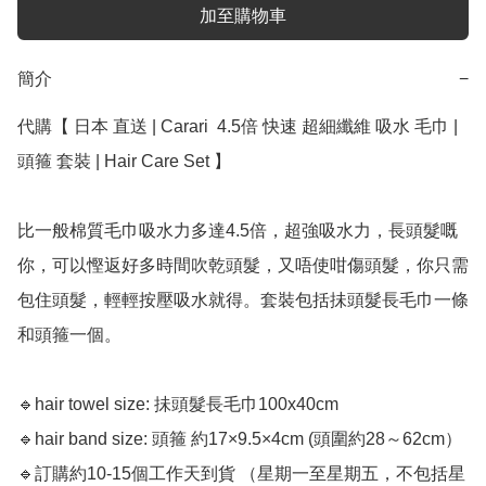
加至購物車
簡介
−
代購【﻿ 日本 直送 | Carari  4.5倍 快速 超細纖維 吸水 毛巾 | 
頭箍 套裝 | Hair Care Set 】

比一般棉質毛巾吸水力多達4.5倍，超強吸水力，長頭髮嘅
你，可以慳返好多時間吹乾頭髮，又唔使咁傷頭髮，你只需
包住頭髮，輕輕按壓吸水就得。套裝包括抺頭髮長毛巾一條
和頭箍一個。

🔹hair towel size: 抺頭髮長毛巾100x40cm 

🔹hair band size: 頭箍 約17×9.5×4cm (頭圍約28～62cm）

🔹訂購約10-15個工作天到貨 （星期一至星期五，不包括星