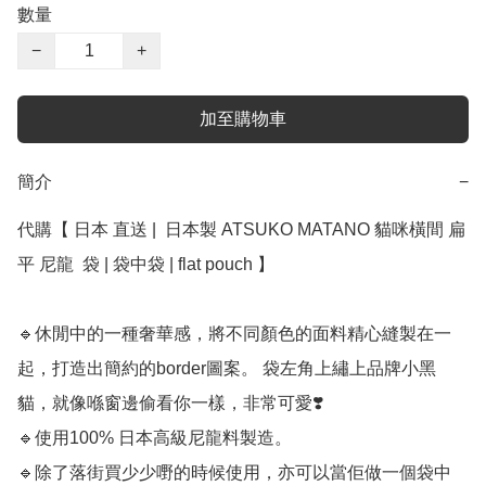
數量
−
+
加至購物車
簡介
−
代購【 日本 直送 |  日本製 ATSUKO MATANO 貓咪橫間 扁
平 尼龍  袋 | 袋中袋 | flat pouch 】

🔹休閒中的一種奢華感，將不同顏色的面料精心縫製在一
起，打造出簡約的border圖案。 袋左角上繡上品牌小黑
貓，就像喺窗邊偷看你一樣，非常可愛❣️

🔹使用100% 日本高級尼龍料製造。

🔹除了落街買少少嘢的時候使用，亦可以當佢做一個袋中