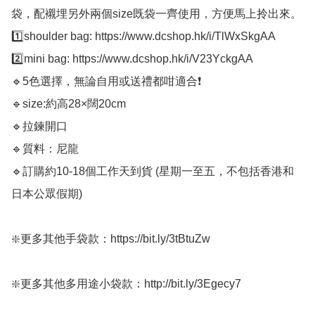
袋，配襯埋另外兩個size既袋一齊使用，方便馬上拎出來。

1️⃣shoulder bag: https://www.dcshop.hk/i/TlWxSkgAA

2️⃣mini bag: https://www.dcshop.hk/i/V23YckgAA

🔹5色選擇，無論自用或送禮都咁適合❗️

🔹size:約高28×闊20cm

🔹拉鍊開口

🔹質料：尼龍

🔹訂購約10-18個工作天到貨 (星期一至五，不包括香港和
日本公眾假期) ﻿  

❇️更多其他手袋款：https://bit.ly/3tBtuZw 

❇️更多其他多用途小袋款：http://bit.ly/3Egecy7
