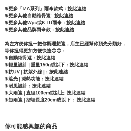
❇️更多「IZA系列」雨傘款式：
按此連結
❇️更多其他自動縮骨遮:
按此連結
❇️
更多其他Wpc或K I U雨傘：
按此連結
❇️更多其他品牌雨傘款：
按此連結
為左方便你搵一把你既理想遮，店主已經幫你預先分類好，
等你搵得更加方便快捷😙😙：
❇️自動縮骨遮：
按此連結
❇️輕量設計 | 重量150g或以下：
按此連結
❇️抗UV | 抗紫外線 |：
按此連結
❇️遮光 | 減熱功能：
按此連結
❇️耐風設計：
按此連結
❇️大雨遮 | 直徑100cm或以上:
按此連結
❇️短雨遮 | 摺埋長度20cm或以下：
按此連結
你可能感興趣的商品