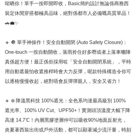
啱晒你！單手一按即開即收，Basic簡約設計無論係商務西
裝定休閒穿搭都極具品味，絕對係都市人必備嘅高質單品！
🚗💼✨

🔹 🔘 單手神操作！安全自動開閉 (Auto Safety Closure)：
One-touch 一按自動開收，落雨拎住好多嘢或者上落車嗰陣
真係超方便！最正係佢採用咗「安全自動開閉系統」，平時
用自動遮最怕收遮推桿時會大力反彈，呢款特殊構造令你可
以逐格慢慢收起，絕對唔會反彈彈親人，安全又省力！

🔹 ❄️ 降溫黑科技 100%遮光：全色系均達最高級別 100% 
遮光率、100% UV Cut、UPF50+！實測頭頂溫度大幅下降
高達 14.7℃！內層黑膠塗層仲可以吸收90%地面反射光，
炎夏著西裝出街或戶外活動，都可以顯著減少流汗量，時刻