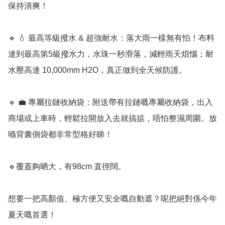
保持清爽！

🔹 💧 最高等級撥水 & 超強耐水：落大雨一樣無有怕！布料
達到最高第5級撥水力，水珠一秒滑落，減輕雨天煩惱；耐
水壓高達 10,000mm H2O，真正做到全天候防護。

🔹 💼 專屬拉鏈收納袋：附送帶有拉鏈嘅專屬收納袋，出入
商場或上車時，輕鬆拉開放入去就搞掂，唔怕整濕周圍。放
喺背囊側袋都非常型格好睇！

🔹覆蓋夠晒大，有98cm 直徑闊。

想要一把高顏值、極方便又安全嘅自動遮？呢把絕對係今年
夏天嘅首選！
