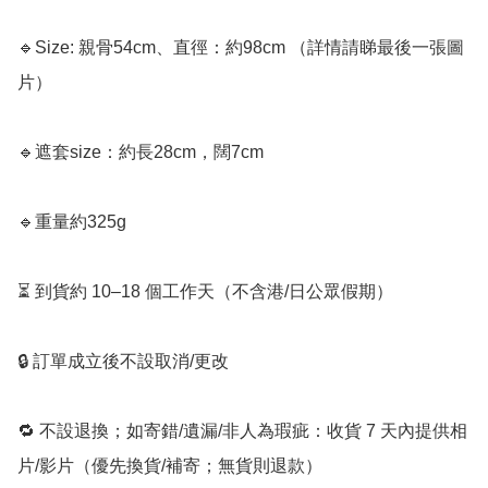
🔹Size: 親骨54cm、直徑：約98cm （詳情請睇最後一張圖
片）

🔹遮套size：約長28cm，闊7cm

🔹重量約325g 

⏳ 到貨約 10–18 個工作天（不含港/日公眾假期）

🔒 訂單成立後不設取消/更改

🔁 不設退換；如寄錯/遺漏/非人為瑕疵：收貨 7 天內提供相
片/影片（優先換貨/補寄；無貨則退款）
