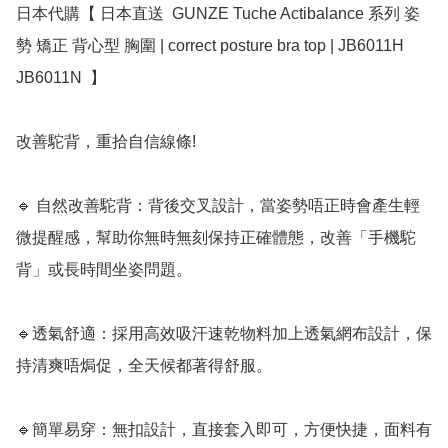
日本代購【 日本直送  GUNZE Tuche Actibalance 系列 姿
勢 矯正 背心型 胸圍 | correct posture bra top | JB6011H 
JB6011N  】 ﻿

改善駝背，重拾自信線條!

🔹 自然改善駝背：背後交叉設計，當姿勢唔正時會產生輕
微提醒感，幫助你無時無刻保持正確體態，改善「手機駝
背」或長時間坐姿問題。  

🔹透氣舒適：採用高效吸汗速乾物料加上透氣網布設計，保
持清爽唔焗促，全天候都著得舒服。  

🔹簡單易穿：無扣設計，直接套入即可，方便快捷，面料有