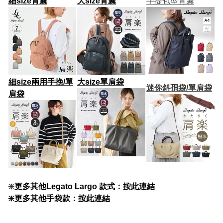
細size背囊
大size背囊
手提包型背囊
細size兩用手挽/單
大size
單肩袋
迷你斜孭袋/單肩袋
肩袋
❇️
更多其他Legato Largo 款式：
按此連結
❇️更多其他手袋款：
按此連結