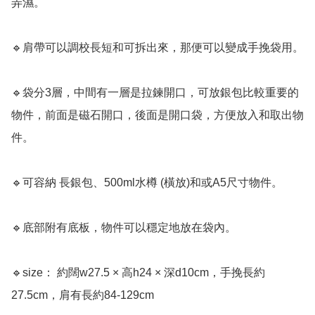
弄濕。

🔹肩帶可以調校長短和可拆出來，那便可以變成手挽袋用。

🔹袋分3層，中間有一層是拉鍊開口，可放銀包比較重要的
物件，前面是磁石開口，後面是開口袋，方便放入和取出物
件。

🔹可容納 長銀包、500ml水樽 (橫放)和或A5尺寸物件。

🔹底部附有底板，物件可以穩定地放在袋內。

🔹size： 約闊w27.5 × 高h24 × 深d10cm，手挽長約
27.5cm，肩有長約84-129cm
