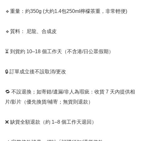
🔹重量：約350g (大約1.4包250ml檸檬茶重，非常輕便)

🔹質料： 尼龍、合成皮

⏳ 到貨約 10–18 個工作天（不含港/日公眾假期）

🔒 訂單成立後不設取消/更改

🔁 不設退換；如寄錯/遺漏/非人為瑕疵：收貨 7 天內提供相
片/影片（優先換貨/補寄；無貨則退款）

❌ 缺貨全額退款（約 1–8 個工作天退回）
