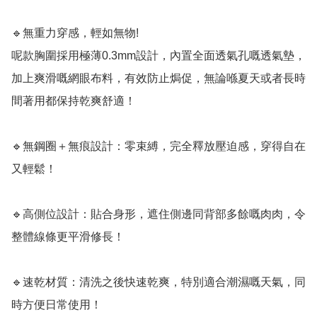
🔹無重力穿感，輕如無物!

呢款胸圍採用極薄0.3mm設計，內置全面透氣孔嘅透氣墊，
加上爽滑嘅網眼布料，有效防止焗促，無論喺夏天或者長時
間著用都保持乾爽舒適！  

🔹無鋼圈＋無痕設計：零束縛，完全釋放壓迫感，穿得自在
又輕鬆！ 

🔹高側位設計：貼合身形，遮住側邊同背部多餘嘅肉肉，令
整體線條更平滑修長！  

🔹速乾材質：清洗之後快速乾爽，特別適合潮濕嘅天氣，同
時方便日常使用！  
