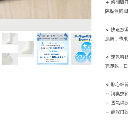
🔹 瞬間
隔黏笠同悶
🔹 快速
肌膚，帶來
🔹 速乾
完即乾，日
🔹 貼心細
～ 消臭技
～ 透氣網
～ 超深口