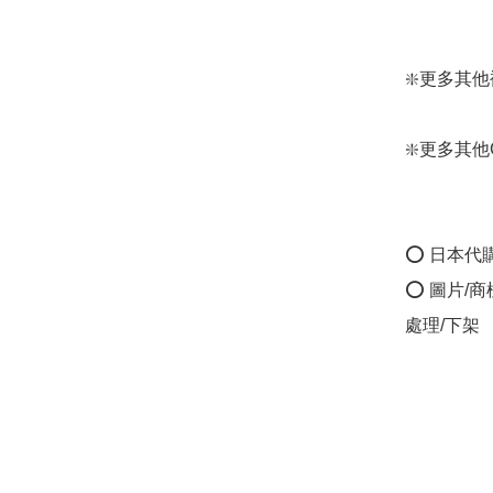
❇️更多其他襪款:
❇️更多其他Gun
⭕ 日本代
⭕ 圖片/
處理/下架
