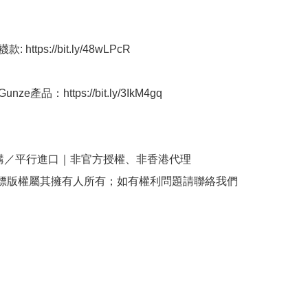
 https://bit.ly/48wLPcR

ze產品：https://bit.ly/3IkM4gq

購／平行進口｜非官方授權、非香港代理

商標版權屬其擁有人所有；如有權利問題請聯絡我們