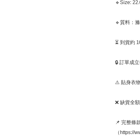
🔹Size:﻿ 22
🔹質料：
⏳ 到貨約 
🔒 訂單成
⚠️ 貼身
❌ 缺貨全額
📌 完整
（https://