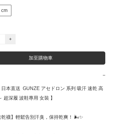
0 cm
+
加至購物車
−
日本直送  GUNZE アセドロン 系列 吸汗 速乾 高
～ 超深履 波鞋專用 女裝 】

速乾襪】輕鬆告別汗臭，保持乾爽！ 🌬️✨
