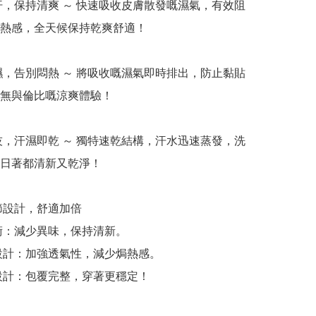
吸汗，保持清爽 ～ 快速吸收皮膚散發嘅濕氣，有效阻
熱感，全天候保持乾爽舒適！

放濕，告別悶熱 ～ 將吸收嘅濕氣即時排出，防止黏貼
無與倫比嘅涼爽體驗！

科技，汗濕即乾 ～ 獨特速乾結構，汗水迅速蒸發，洗
日著都清新又乾淨！

節設計，舒適加倍

術：減少異味，保持清新。

設計：加強透氣性，減少焗熱感。

設計：包覆完整，穿著更穩定！
