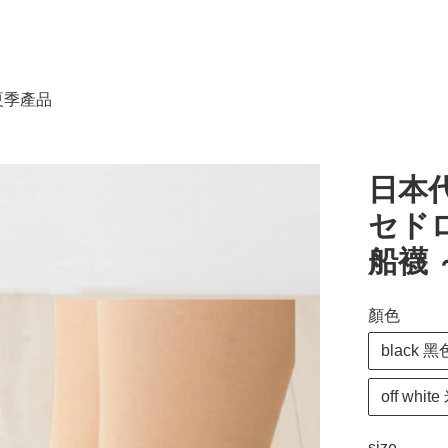
春夏季產品
日本代
セドロ
船襪 
顏色
black 黑
off whi
size