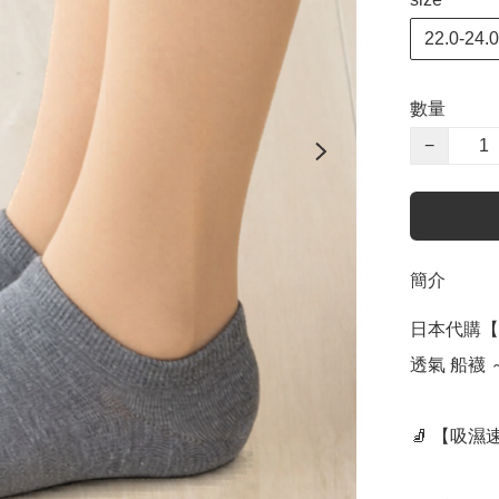
22.0-24.
數量
−
簡介
日本代購【 
透氣 船襪 
🧦 【吸濕