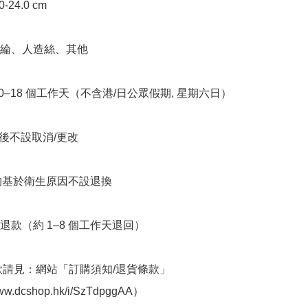
.0-24.0 cm

滌綸、人造絲、其他

10–18 個工作天（不含港/日公眾假期, 星期六日）

立後不設取消/更改

衣物基於衛生原因不設退換

退款（約 1–8 個工作天退回）

條款請見：網站「訂購須知/退貨條款」
www.dcshop.hk/i/SzTdpggAA）
