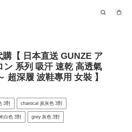
購【 日本直送 GUNZE ア
ン 系列 吸汗 速乾 高透氣
～ 超深履 波鞋專用 女裝 】
色 3對
charocal 炭灰色 3對
te 米白色 3對
grey 灰色 3對