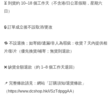
⏳ 到貨約 10–18 個工作天（不含港/日公眾假期，星期六
日）

🔒 訂單成立後不設取消/更改

🔁 不設退換；如寄錯/遺漏/非人為瑕疵：收貨 7 天內提供相
片/影片（優先換貨/補寄；無貨則退款）

❌ 缺貨全額退款（約 1–8 個工作天退回）

📌 完整條款請見：網站「訂購須知/退貨條款」
（https://www.dcshop.hk/i/SzTdpggAA）
