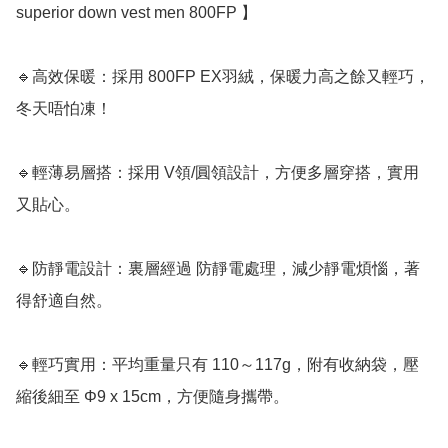
superior down vest men 800FP 】 

🔹高效保暖：採用 800FP EX羽絨，保暖力高之餘又輕巧，
冬天唔怕凍！

🔹輕薄易層搭：採用 V領/圓領設計，方便多層穿搭，實用
又貼心。

🔹防靜電設計：裏層經過 防靜電處理，減少靜電煩惱，著
得舒適自然。

🔹輕巧實用：平均重量只有 110～117g，附有收納袋，壓
縮後細至 Φ9 x 15cm，方便隨身攜帶。
