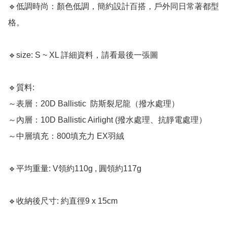
🔹低調時尚：顏色低調，簡約設計百搭，戶外同日常著都型
格。

🔹size: S ~ XL 詳細資料，請看最後一張圖 

🔹質料:  

～表層：20D Ballistic  防斯裂尼龍（撥水處理）

～內層：10D Ballistic Airlight (撥水處理、抗靜電處理）

～中層填充：800填充力 EX羽絨

🔹平均重量: V領約110g , 圓領約117g 

🔹收納後尺寸: 約直徑9 x 15cm
