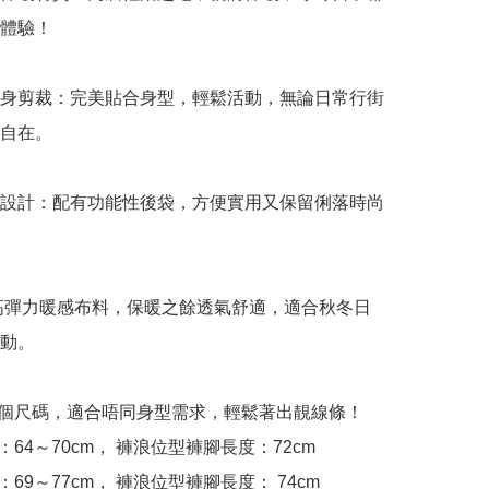
體驗！

修身剪裁：完美貼合身型，輕鬆活動，無論日常行街
自在。

袋設計：配有功能性後袋，方便實用又保留俐落時尚
：高彈力暖感布料，保暖之餘透氣舒適，適合秋冬日
動。

：3個尺碼，適合唔同身型需求，輕鬆著出靚線條！

64～70cm， 褲浪位型褲腳長度：72cm

：69～77cm， 褲浪位型褲腳長度： 74cm
