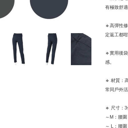
有極致舒適
🔹高彈性
定返工都咁
🔹實用後
感。

🔹 材質
常同戶外活
🔹 尺寸
～M：腰圍：
～ L：腰圍