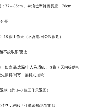
圍：77～85cm， 褲浪位型褲腳長度：76cm

分長

10–18 個工作天（不含港/日公眾假期）

立後不設取消/更改

換；如寄錯/遺漏/非人為瑕疵：收貨 7 天內提供相
優先換貨/補寄；無貨則退款）

退款（約 1–8 個工作天退回）

條款請見：網站「訂購須知/退貨條款」