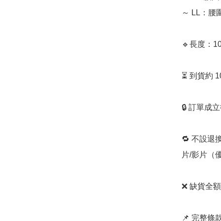
～ LL：腰
🔹長度：10
⏳ 到貨約 
🔒 訂單成
🔁 不設退
片/影片（
❌ 缺貨全額
📌 完整