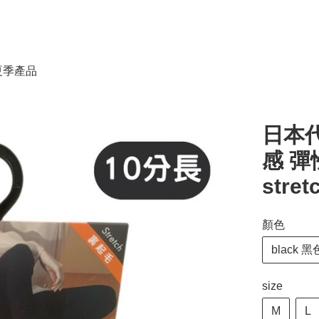
春夏季產品
日本代
感 
stret
顏色
black 黑
size
M
L