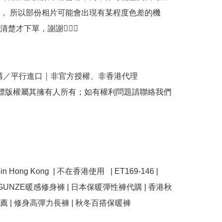
， 所以部份相片可能會出現有某程度色差的機
才下單，謝謝🙇🏼‍♀️

購／平行進口｜非官方授權、非香港代理

商標版權屬其擁有人所有；如有權利問題請聯絡我們
e in Hong Kong  | 不在香港使用   | ET169-146 | 
 | GUNZE暖感修身褲 | 日本保暖彈性褲代購 | 香港秋
 | 修身高彈力長褲 | 秋冬百搭保暖褲