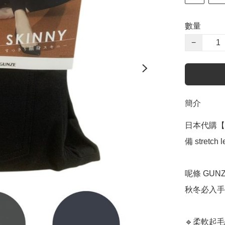
數量
−
簡介
日本代購【 
備 stretch l
呢條 GU
秋冬必入手
🔹柔軟起