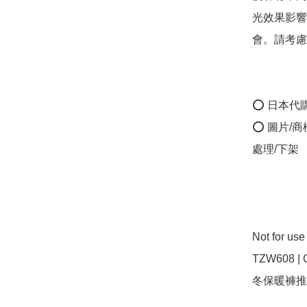
光效果影響
會。請考慮清楚
⭕ 日本代
⭕ 圖片/
處理/下架

Not for us
TZW608
冬保暖褲推薦