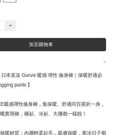
+
加至購物車
−
日本直送 Gunze 暖感 彈性 修身褲｜保暖舒適必
egging pants 】﻿

NZE暖感彈性修身褲，集保暖、舒適同百搭於一身，
嘅實用褲，襯衫、冷衫、大褸都一樣靚！

毛保暖材質：內層輕柔起毛，親膚保暖，寒冷日子都