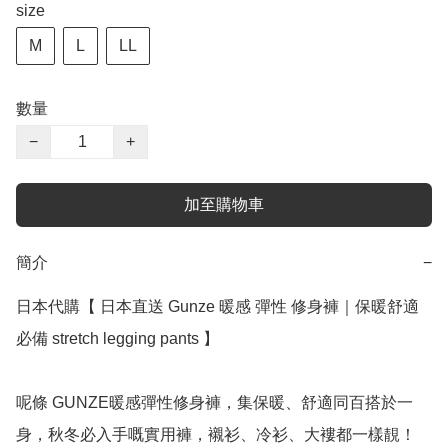
size
M
L
LL
數量
−
+
加至購物車
簡介
−
日本代購【 日本直送 Gunze 暖感 彈性 修身褲｜保暖舒適
必備 stretch legging pants 】﻿

呢條 GUNZE暖感彈性修身褲，集保暖、舒適同百搭於一
身，秋冬必入手嘅實用褲，襯衫、冷衫、大褸都一樣靚！
