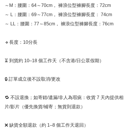
～M：腰圍：64～70cm， 褲浪位型褲腳長度：72cm

～ L：腰圍：69～77cm， 褲浪位型褲腳長度： 74cm

～ LL：腰圍：77～85cm， 褲浪位型褲腳長度：76cm

🔹長度：10分長

⏳ 到貨約 10–18 個工作天（不含港/日公眾假期）

🔒 訂單成立後不設取消/更改

🔁 不設退換；如寄錯/遺漏/非人為瑕疵：收貨 7 天內提供相
片/影片（優先換貨/補寄；無貨則退款）

❌ 缺貨全額退款（約 1–8 個工作天退回）
