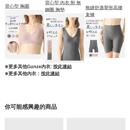
背心型 內衣 附 無
背心型 胸圍
無縫舒適塑形高腰
鋼圈 胸墊
束褲
❇️更多其他Gunze內衣:
按此連結
❇️更多其他內衣：
按此連結
你可能感興趣的商品