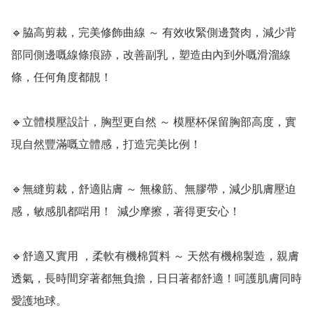
🔹脇高剪裁，完美修飾曲線 ～ 有效收緊側邊贅肉，減少背
部同側邊嘅線條痕跡，改善副乳，塑造由內到外嘅滑溜線
條，任何角度都靚！

🔹立體模壓設計，胸型更自然 ～ 模壓杯保留胸部高度，實
現自然豐滿嘅立體感，打造完美比例！

🔹無縫剪裁，舒適貼膚 ～ 無橡筋、無膠帶，減少肌膚壓迫
感，敏感肌都啱用！  減少摩擦，著得更安心！  

🔹舒適又實用 ，柔軟有機棉質料 ～ 天然有機棉製造，親膚
透氣，長時間穿著都無負擔，日日著都舒適！呵護肌膚同時
愛護地球。
