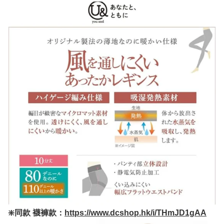
❇️同款 襪褲款：
https://www.dcshop.hk/i/THmJD1gAA