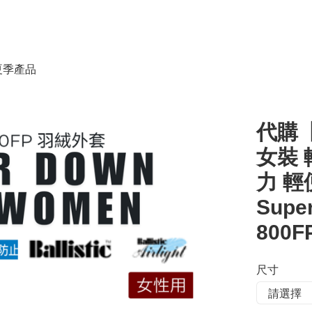
春夏季產品
代購【 
女裝 
力 輕
Supe
800F
尺寸