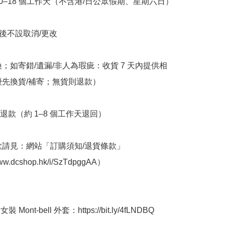
10–18 個工作天（不含港/日公眾假期、星期六日）

立後不設取消/更改

換；如寄錯/遺漏/非人為瑕疵：收貨 7 天內提供相
優先換貨/補寄；無貨則退款）

退款（約 1–8 個工作天退回）

條款請見：網站「訂購須知/退貨條款」
www.dcshop.hk/i/SzTdpggAA）

 Mont-bell 外套：https://bit.ly/4fLNDBQ
