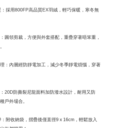
保暖：採用800FP高品質EX羽絨，輕巧保暖，寒冬無
計：圓領剪裁，方便與外套搭配，重疊穿著唔笨重，
。

處理：內層經防靜電加工，減少冬季靜電煩惱，穿著
料：20D防撕裂尼龍面料加防潑水設計，耐用又防
種戶外場合。

帶：附收納袋，摺疊後僅直徑9 x 16cm，輕鬆放入