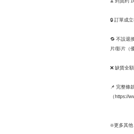
⏳ 到貨約 
🔒 訂單成
🔁 不設退
片/影片（
❌ 缺貨全額
📌 完整
（https://
❇️更多其他 女裝