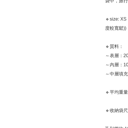
袋中，旅行
🔹size: 
度較寬鬆))

🔹質料： 

～表層：20D
～內層：10D 
～中層填充：
🔹平均重量: 
🔹收納袋尺寸: