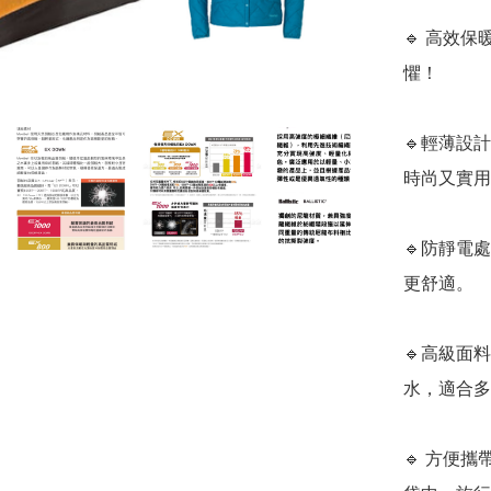
🔹 高效
懼！

🔹輕薄設
時尚又實用
🔹防靜電
更舒適。

🔹高級面
水，適合多
🔹 方便攜