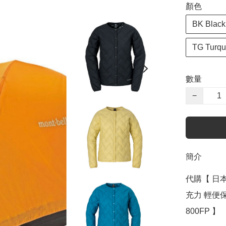
顏色
BK Blac
TG Tur
數量
−
簡介
代購【 日本 
充力 輕便保暖 
800FP 】 
