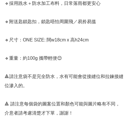
🔹採用跣水＋防水加工布料，日常落雨都更安心

🔹附送匙鎖匙扣，鎖匙唔怕周圍飛／易拎易搵

🔹尺寸：ONE SIZE: 闊w18cm x 高h24cm

🔹重量：約100g 攜帶輕便😊

🔺請注意袋不是完全防水，水有可能會從接縫位和拉鍊接縫
位滲入的。

🔺 請注意每個袋的圖案位置和顏色可能與圖片略有不同，
介意者請考慮清楚才下單，謝謝！
