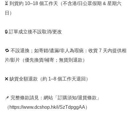
⏳ 到貨約 10–18 個工作天（不含港/日公眾假期 & 星期六
日）

🔒 訂單成立後不設取消/更改

🔁 不設退換；如寄錯/遺漏/非人為瑕疵：收貨 7 天內提供相
片/影片（優先換貨/補寄；無貨則退款）

❌ 缺貨全額退款（約 1–8 個工作天退回）

📌 完整條款請見：網站「訂購須知/退貨條款」
（https://www.dcshop.hk/i/SzTdpggAA）
