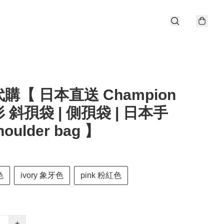
購【 日本直送 Champion
 斜孭袋 | 側孭袋 | 日本手
houlder bag 】
色
ivory 象牙色
pink 粉紅色
+