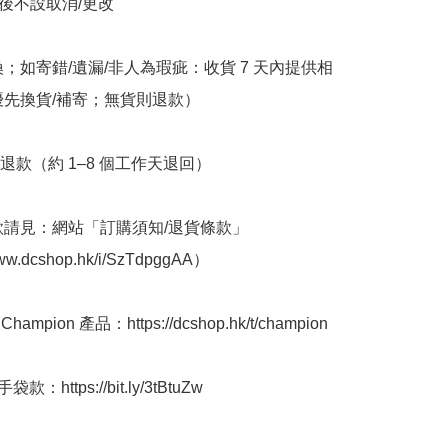
立後不設取消/更改

換；如寄錯/遺漏/非人為瑕疵：收貨 7 天內提供相
優先換貨/補寄；無貨則退款）

退款（約 1–8 個工作天退回）

條款請見：網站「訂購須知/退貨條款」
www.dcshop.hk/i/SzTdpggAA）

ampion 產品：https://dcshop.hk/t/champion

https://bit.ly/3tBtuZw          
