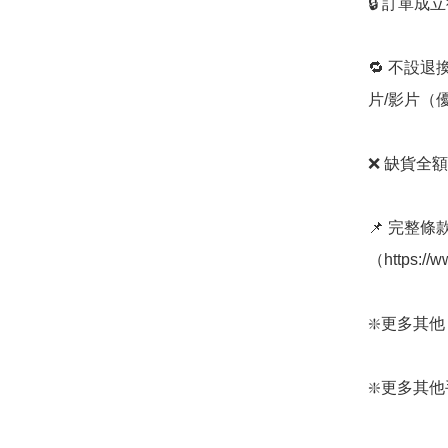
🔒 訂單成
🔁 不設退
片/影片（
❌ 缺貨全額
📌 完整
（https://
❇️更多其他 Ch
❇️更多其他手袋款：