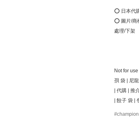
⭕ 日本代
⭕ 圖片/
處理/下架

Not for u
孭 袋 | 尼龍
| 代購 | 推介 
| 餃子 袋 |
champion