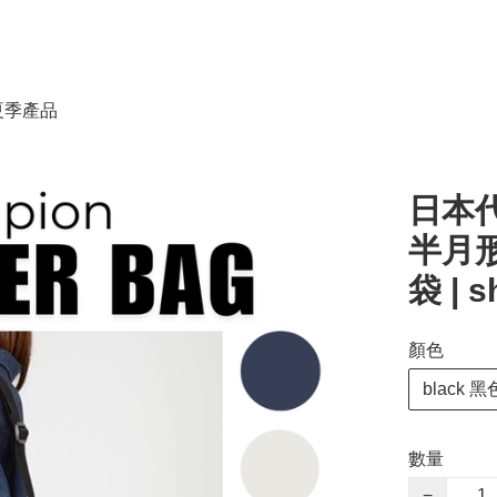
春夏季產品
日本代
半月形
袋 | s
顏色
black 黑
數量
−