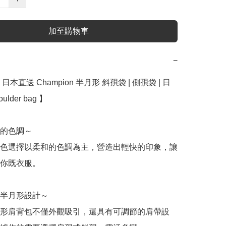
加至購物車
−
本直送 Champion 半月形 斜孭袋 | 側孭袋 | 日
lder bag 】﻿  

的色調～

色選擇以柔和的色調為主，營造出輕快的印象，讓
你既衣服。

的半月形設計～

形肩背包不僅外觀吸引，還具有可調節的肩帶設