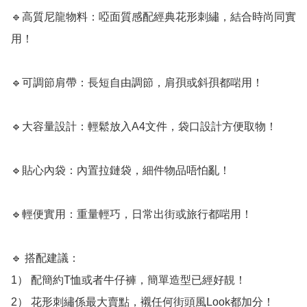
🔹高質尼龍物料：啞面質感配經典花形刺繡，結合時尚同實
用！

🔹可調節肩帶：長短自由調節，肩孭或斜孭都啱用！

🔹大容量設計：輕鬆放入A4文件，袋口設計方便取物！

🔹貼心內袋：內置拉鏈袋，細件物品唔怕亂！

🔹輕便實用：重量輕巧，日常出街或旅行都啱用！

🔹 搭配建議：

1） 配簡約T恤或者牛仔褲，簡單造型已經好靚！

2） 花形刺繡係最大賣點，襯任何街頭風Look都加分！
