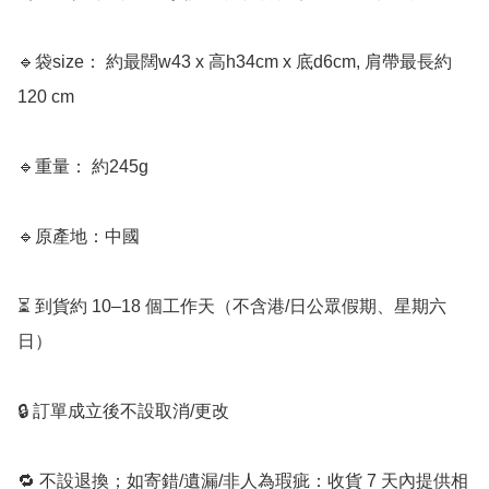
🔹袋size： 約最闊w43 x 高h34cm x 底d6cm, 肩帶最長約
120 cm

🔹重量： 約245g

🔹原產地：中國

⏳ 到貨約 10–18 個工作天（不含港/日公眾假期、星期六
日）

🔒 訂單成立後不設取消/更改

🔁 不設退換；如寄錯/遺漏/非人為瑕疵：收貨 7 天內提供相