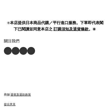
系列 貼身彈力底褲 | organic
圈 胸圍 100% Cotton Non-Wire
cotton Organic Cotton Stretch
Bra KB4192 】
Briefs 】
✳️
本店提供日本商品代購／平行進口服務。下單即代表閣
下已閱讀並同意本店之
訂購須知及退貨條款
。✳️
關注我們
商舖
退貨及退款政策
提出意見