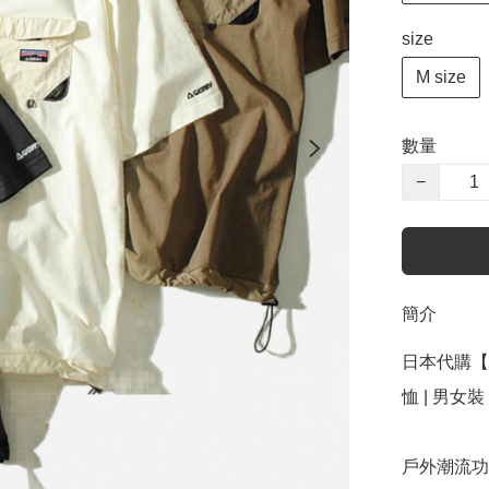
size
M size
數量
−
簡介
日本代購【 2
恤 | 男女裝  c
戶外潮流功能