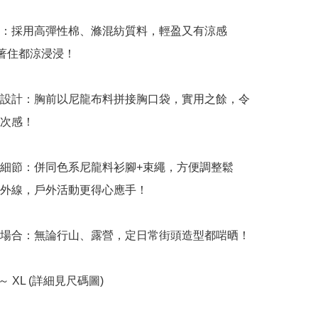
適：採用高彈性棉、滌混紡質料，輕盈又有涼感
夏著住都涼浸浸！

色設計：胸前以尼龍布料拼接胸口袋，實用之餘，令
次感！

能細節：併同色系尼龍料衫腳+束繩，方便調整鬆
外線，戶外活動更得心應手！

個場合：無論行山、露營，定日常街頭造型都啱晒！

 ～ XL (詳細見尺碼圖)
