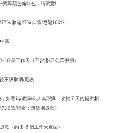
色~實際顏色偏啡色，請留意!

77% 滌綸27% 口袋/尼龍100%

中國

10–18 個工作天（不含港/日公眾假期）

立後不設取消/更改

換；如寄錯/遺漏/非人為瑕疵：收貨 7 天內提供相
優先換貨/補寄；無貨則退款）

退款（約 1–8 個工作天退回）
