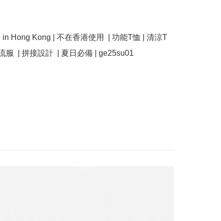
服  | 拼接設計  | 夏日必備 | ge25su01