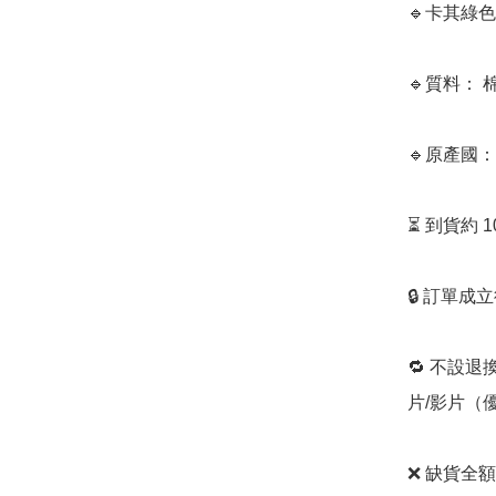
🔹卡其綠
🔹質料： 棉
🔹原產國：
⏳ 到貨約 
🔒 訂單成
🔁 不設退
片/影片（
❌ 缺貨全額