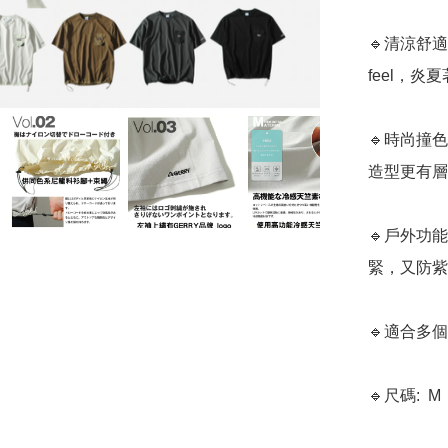
🔹清涼舒
feel，炎
🔹時尚撞
造型更有層
🔹戶外功
緊，又防紫
🔹適合多
🔹尺碼:  M