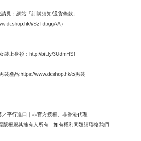
條款請見：網站「訂購須知/退貨條款」
ww.dcshop.hk/i/SzTdpggAA） 

上身衫：http://bit.ly/3UdmHSf 

產品:https://www.dcshop.hk/c/男裝

購／平行進口｜非官方授權、非香港代理

商標版權屬其擁有人所有；如有權利問題請聯絡我們