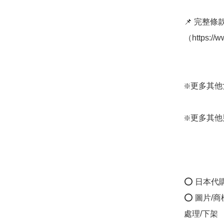
📌 完整
（https://w
❇️更多其他女裝
❇️更多其他男裝
⭕ 日本代
⭕ 圖片/
處理/下架
