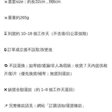
🔹遮套size：約長32cm，闊6cm

🔹重量約265g 

⏳ 到貨約 10–18 個工作天（不含港/日公眾假期）

🔒 訂單成立後不設取消/更改

🔁 不設退換；如寄錯/遺漏/非人為瑕疵：收貨 7 天內提供相
片/影片（優先換貨/補寄；無貨則退款）

❌ 缺貨全額退款（約 1–8 個工作天退回）

📌 完整條款請見：網站「訂購須知/退貨條款」