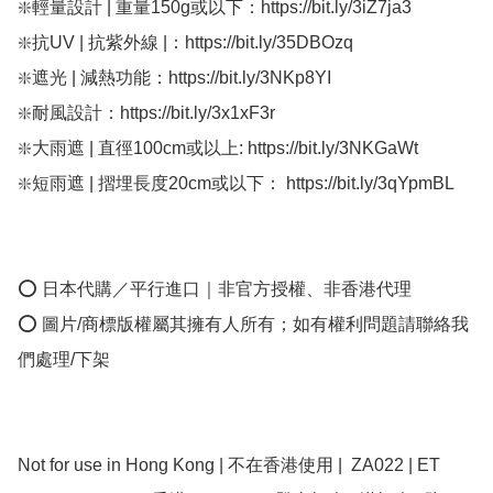
❇️輕量設計 | 重量150g或以下：https://bit.ly/3iZ7ja3

❇️抗UV | 抗紫外線 |：https://bit.ly/35DBOzq

❇️遮光 | 減熱功能：https://bit.ly/3NKp8YI

❇️耐風設計：https://bit.ly/3x1xF3r

❇️大雨遮 | 直徑100cm或以上: https://bit.ly/3NKGaWt

❇️短雨遮 | 摺埋長度20cm或以下： https://bit.ly/3qYpmBL

⭕ 日本代購／平行進口｜非官方授權、非香港代理

⭕ 圖片/商標版權屬其擁有人所有；如有權利問題請聯絡我
們處理/下架

Not for use in Hong Kong | 不在香港使用 |  ZA022 | ET 