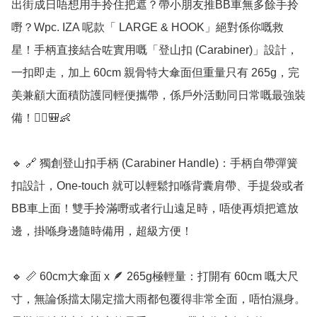
出街成日唔想用手拎住把遮？帶小朋友推BB車無多餘手拎
嘢？Wpc. IZA 呢款「 LARGE & HOOK」絕對係你嘅救
星！手柄直接結合咗實用嘅「登山扣 (Carabiner)」設計，
一扣即走，加上 60cm 親骨特大傘面但重量只有 265g，完
美兼顧大面積防護同輕便攜帶，係戶外活動同日常嘅最強裝
備！🧗‍♂️🎒👶

🔹 🔗 獨創登山扣手柄 (Carabiner Handle)：手柄自帶彈簧
扣設計，One-touch 就可以輕鬆扣喺背囊肩帶、手提袋或者
BB車上面！雙手拎滿嘢或者行山遠足時，唔使再煩把遮放
邊，掛喺身邊隨時備用，超級方便！

🔹 📏 60cm大傘面 x 🪶 265g極輕量：打開有 60cm 嘅大尺
寸，無論係擋太陽定擋大雨都包覆得非常全面，唔怕濕身。