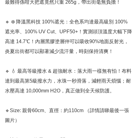
最難得係咁大把遮竟然只重 265g，帶出街毫無負擔！

🔹 ❄️ 降溫黑科技 100%遮光：全色系均達最高級別 100% 
遮光率、100% UV Cut、UPF50+！實測頭頂溫度大幅下降
高達 14.7℃！內層黑膠塗層仲可以吸收90%地面反射光，
炎夏出街都可以顯著減少流汗量，時刻保持清爽！

🔹 💧 最高等級撥水 & 超強耐水：落大雨一樣無有怕！布料
達到最高第5級撥水力，水珠一秒滑落，減輕雨天煩惱；耐
水壓高達 10,000mm H2O，真正做到全天候防護。

🔹Size: 親骨60cm、直徑：約110cm （詳情請睇最後一張
圖片）
