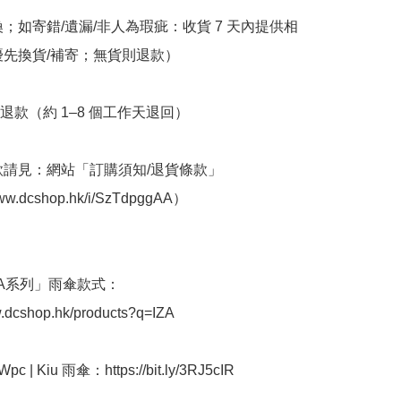
換；如寄錯/遺漏/非人為瑕疵：收貨 7 天內提供相
優先換貨/補寄；無貨則退款）

退款（約 1–8 個工作天退回）

條款請見：網站「訂購須知/退貨條款」
www.dcshop.hk/i/SzTdpggAA）

IZA系列」雨傘款式：
w.dcshop.hk/products?q=IZA

 | Kiu 雨傘：https://bit.ly/3RJ5cIR
