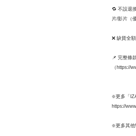
🔁 不設退
片/影片（
❌ 缺貨全額
📌 完整
（https://
❇️更多「
https://ww
❇️更多其他Wpc