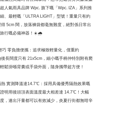
人氣雨具品牌 Wpc. 旗下嘅「Wpc. IZA」系列推
、最輕嘅「ULTRA LIGHT」型號！重量只有約 
摺埋得 5cm 闊，放落褲袋都毫無難度，絕對係日常出
行嘅必備神器！☀️🌧️

極致輕巧 零負擔便攜：追求極致輕量化，僅重約 
收納後長闊度只有 21x5cm，細小嘅手柄仲特別附有爬
輕鬆掛喺背囊或手袋外面，隨身攜帶超方便！

超強隔熱 實測降溫達14.7℃：採用具備優秀隔熱效果嘅
證明用後頭頂表面溫度最大相差達 14.7℃！大幅
度，連出汗量都可以有效減少，炎夏行街都無咁辛