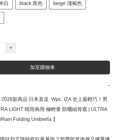
e 米白
black 黑色
beige 淺褐色
+
加至購物車
−
2026新商品 日本直送  Wpc. IZA 史上最輕巧！男
RA LIGHT 晴雨兩用 極輕量 防曬縮骨遮 | ULTRA 
Rain Folding Umbrella 】﻿

陽猛烈又隨時有狂風暴雨？想帶把遮傍身又嫌重嫌