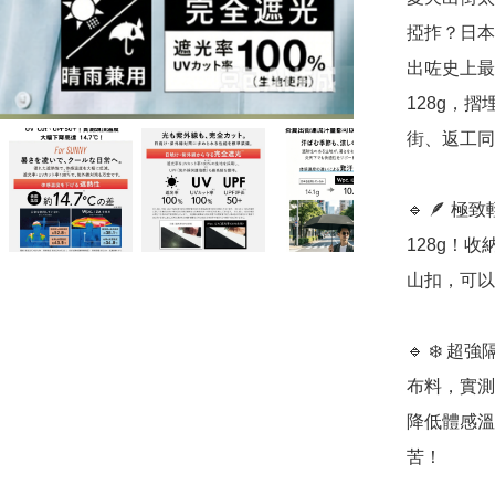
掗拃？日本超
出咗史上最細
128g，
街、返工同旅
🔹 🪶 
128g！
山扣，可以
🔹 ❄️ 
布料，實測
降低體感溫
苦！
