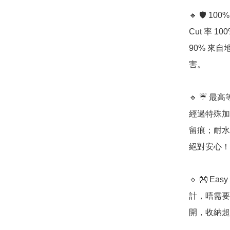
🔹 🛡️ 
Cut 率 
90% 來
害。

🔹 ☔ 
經過特殊加
留痕；耐水
絕對安心！

🔹 👐 E
計，唔需要
開，收納超