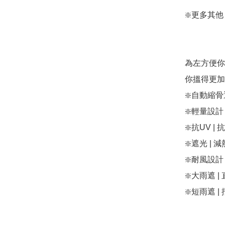
❇️更多其他 Wpc
為左方便你
你搵得更加方
❇️自動縮骨遮：h
❇️輕量設計 | 
❇️抗UV | 抗
❇️遮光 | 減熱
❇️耐風設計：htt
❇️大雨遮 | 直
❇️短雨遮 | 