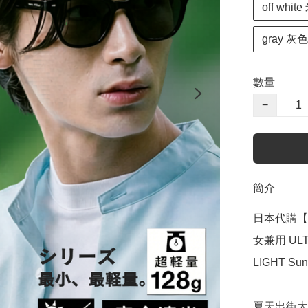
off whit
gray 灰色
數量
−
簡介
日本代購【 
女兼用 ULT
LIGHT Sun/
夏天出街太