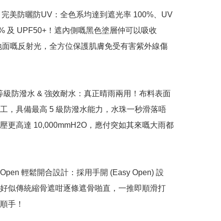
100% 完美防曬防UV：全色系均達到遮光率 100%、UV 
100% 及 UPF50+！遮內側嘅黑色塗層仲可以吸收 
自地面嘅反射光，全方位保護肌膚免受有害紫外線傷
最高等級防潑水 & 強效耐水：真正晴雨兩用！布料表面
工，具備最高 5 級防潑水能力，水珠一秒滑落唔
壓更高達 10,000mmH2O，應付突如其來嘅大雨都
asy Open 輕鬆開合設計：採用手開 (Easy Open) 設
好似傳統縮骨遮咁逐條遮骨啪直，一推即順滑打
順手！
