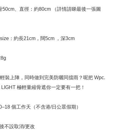
: 親骨50cm、直徑：約80cm （詳情請睇最後一張圖
ize：約長21cm，闊5cm ，深3cm

g 

輕裝上陣，同時做到完美防曬同擋雨？呢把 Wpc. 
TRA LIGHT 極輕量縮骨遮你一定要有一把！

10–18 個工作天（不含港/日公眾假期）

立後不設取消/更改
