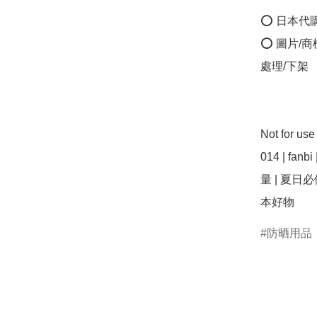
⭕ 日本代
⭕ 圖片/
處理/下架

Not for us
014 | fan
量 | 夏日必
本好物
防晒用品