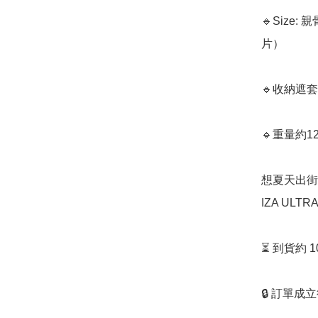
🔹Size
片）

🔹收納遮套s
🔹重量約128
想夏天出街
IZA UL
⏳ 到貨約 
🔒 訂單成