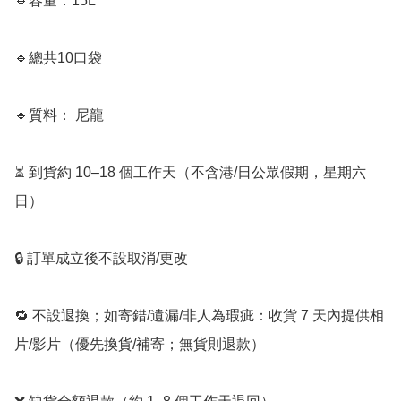
🔹容量：15L

🔹總共10口袋

🔹質料： 尼龍

⏳ 到貨約 10–18 個工作天（不含港/日公眾假期，星期六
日）

🔒 訂單成立後不設取消/更改

🔁 不設退換；如寄錯/遺漏/非人為瑕疵：收貨 7 天內提供相
片/影片（優先換貨/補寄；無貨則退款）
