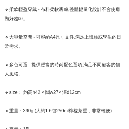
🔹柔軟輕盈穿戴 - 布料柔軟親膚,整體輕量化設計不會使肩
頸好攰￼。

🔹大容量空間 - 可容納A4尺寸文件,滿足上班族或學生的日
常需求。

🔹多色可選 - 提供豐富的時尚配色選項,滿足不同顧客的個
人風格。

🔹size： 約高h42 × 闊w27× 深d12cm

🔹重量：390g (大約1.6包250ml檸檬茶重，非常輕便)
