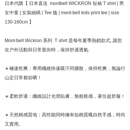
日本代購【 日本直送  montbell WICKRON 短袖 T shirt | 男
女中童 | 女裝細碼 | Tee 恤 | mont-bell kids print tee | size 
130-160cm 】

Mont-bell Wickron 系列  T shirt 是每年夏季熱銷款式, 讓您
在户外活動與日常逛街時，保持舒適透氣. 

🔹極速乾爽：專用纖維快速吸汗同擴散，保持乾爽，無論行
山定日常都岩晒！

🔹柔軟舒適：纖維設計光滑貼膚，無粗糙感，著住超舒服！

🔹天然棉感質地：高性能同時擁有似棉質嘅自然手感，時尚
又實用。
