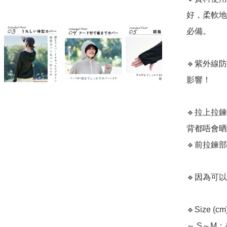
好，柔軟地
必備。

🔹紫外線
影響！

🔹拉上拉
背都唔會晒
🔹前拉鍊
🔹因為可
🔹Size 
～ S～M：