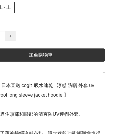
L~LL
+
加至購物車
−
本直送 cogit  吸水速乾 | 涼感 防曬 外套 uv 
cool long sleeve jacket hoodie 】

全遮住頭部和腰部的清爽防UV連帽外套。

用了薄的接觸冷感布料，吸水速乾功能和彈性也很