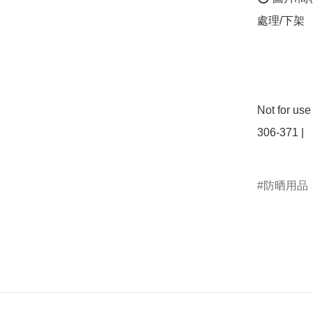
處理/下架

Not for us
306-371 | 

防晒用品