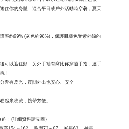
遮住你的身體，適合平日或戶外活動時穿著，夏天
防護率約99% (灰色約98%)，保護肌膚免受紫外線的
鍊後可以遮住頸，另外手袖有窿比你穿過手指，連手
襯！

部分帶有反光，夜間外出也安心、安全！

以卷起來收藏，携帶方便。

(cm) 約：(詳細資料請見圖） 

身高154～162， 胸圍72～87， 衫長63， 袖長