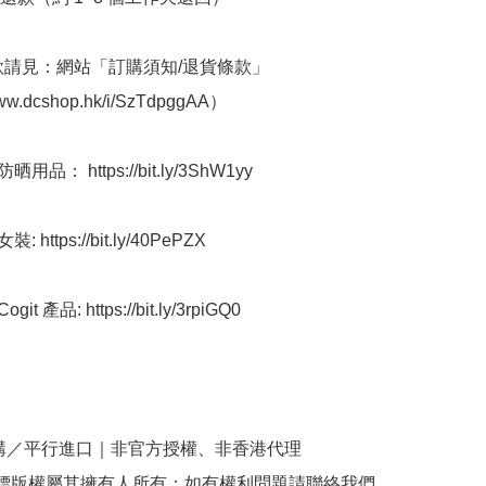
條款請見：網站「訂購須知/退貨條款」
www.dcshop.hk/i/SzTdpggAA）

用品： https://bit.ly/3ShW1yy

 https://bit.ly/40PePZX

t 產品: https://bit.ly/3rpiGQ0

購／平行進口｜非官方授權、非香港代理

商標版權屬其擁有人所有；如有權利問題請聯絡我們