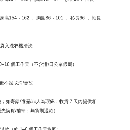
身高154～162 ， 胸圍86～101 ， 衫長66 ， 袖長
衣袋入洗衣機清洗

10–18 個工作天（不含港/日公眾假期）

立後不設取消/更改

換；如寄錯/遺漏/非人為瑕疵：收貨 7 天內提供相
優先換貨/補寄；無貨則退款）

退款（約 1–8 個工作天退回）
