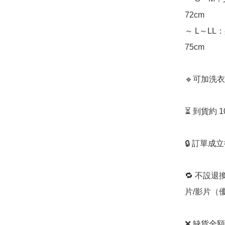
72cm

～ L～LL：
75cm 

🔹可加洗
⏳ 到貨約 
🔒 訂單成
🔁 不設退
片/影片（
❌ 缺貨全額