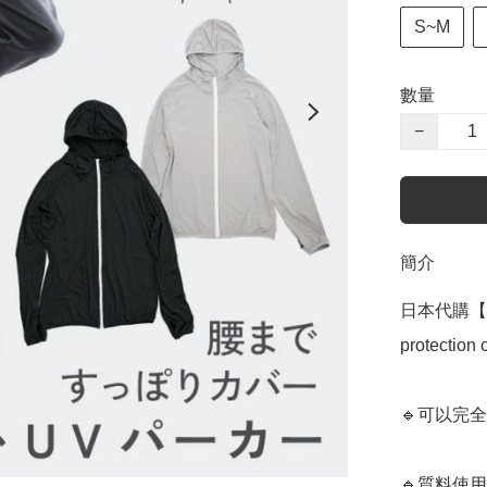
S~M
數量
−
簡介
日本代購【 日
protection 
🔹可以完
🔹質料使