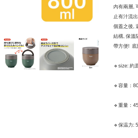
內有兩層,
止有汁流出
個蓋之後,
結構, 保
帶方便! 
🔹size: 
🔹容量：80
🔹重量：453
🔹保温力: 