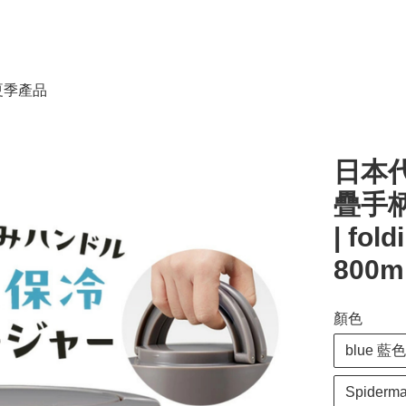
春夏季產品
日本代
疊手柄
| fol
800m
顏色
blue 藍色
Spider