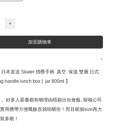
+
加至購物車
−
本直送 Skater 摺疊手柄  真空  保溫 雙層 日式 
g handle lunch box |  jar 800ml 】

， 好多人晏晝都有啲理由唔願出街食飯, 留喺公司
實用携帶方便嘅飯壺就啱晒你！而且呢個size再大
裝多啲！
