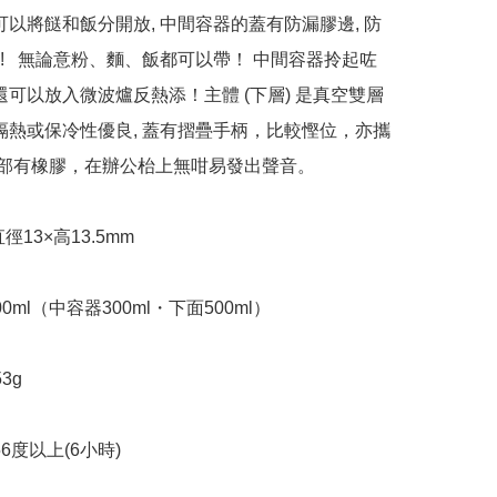
 可以將餸和飯分開放, 中間容器的蓋有防漏膠邊, 防
!   無論意粉、麵、飯都可以帶！ 中間容器拎起咗
 還可以放入微波爐反熱添！主體 (下層) 是真空雙層
溫隔熱或保冷性優良, 蓋有摺疊手柄，比較慳位，亦攜
 底部有橡膠，在辦公枱上無咁易發出聲音。

約直徑13×高13.5mm

0ml（中容器300ml・下面500ml）

g

56度以上(6小時)
