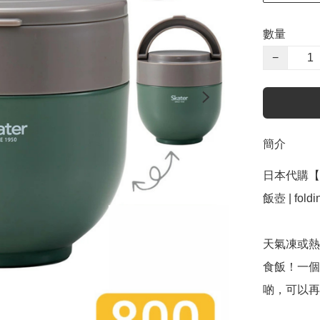
數量
−
簡介
日本代購【 日
飯壺 | foldin
天氣凍或熱
食飯！一個
啲，可以再