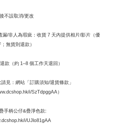
立後不設取消/更改

/遺漏/非人為瑕疵：收貨 7 天內提供相片/影片（優
寄；無貨則退款）

退款（約 1–8 個工作天退回）

條款請見：網站「訂購須知/退貨條款」
ww.dcshop.hk/i/SzTdpggAA）  ﻿

 摺疊手柄公仔&疊淨色款: 
w.dcshop.hk/i/UJIo81gAA
