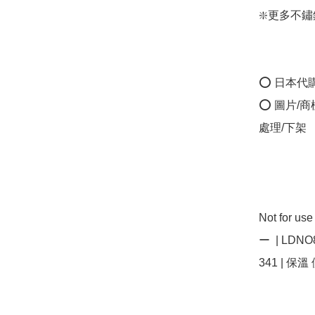
❇️更多不鏽鋼保
⭕ 日本代
⭕ 圖片/
處理/下架

Not for 
ー  | LDNO
341 | 保溫 