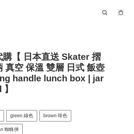
購【 日本直送 Skater 摺
 真空 保溫 雙層 日式 飯壺
ding handle lunch box | jar
l 】
green 綠色
brown 啡色
man 蜘蛛俠