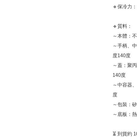
🔹保冷力：
🔹質料：

～本體：不
～手柄、中
度140度

～蓋：聚丙
140度

～中容器、
度

～包裝：矽橡
～底板：熱
⏳ 到貨約 