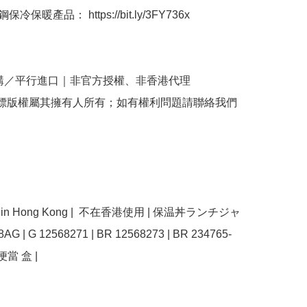
冷保暖產品： https://bit.ly/3FY736x

購／平行進口｜非官方授權、非香港代理

商標版權屬其擁有人所有；如有權利問題請聯絡我們
use in Hong Kong |  不在香港使用 | 保温丼ランチジャ
8AG | G 12568271 | BR 12568273 | BR 234765-
便當 盒 | 
