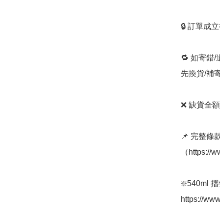
🔒 訂單成
🔁 如寄錯
先換貨/補
❌ 缺貨全額
📌 完整
（https://w
❇️540ml
https://ww