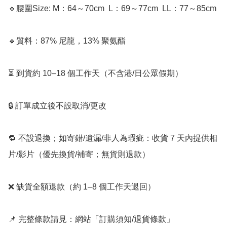
🔹腰圍Size: M：64～70cm ﻿ L：69～77cm  LL：77～85cm

🔹質料：87% 尼龍，13% 聚氨酯

⏳ 到貨約 10–18 個工作天（不含港/日公眾假期）

🔒 訂單成立後不設取消/更改

🔁 不設退換；如寄錯/遺漏/非人為瑕疵：收貨 7 天內提供相
片/影片（優先換貨/補寄；無貨則退款）

❌ 缺貨全額退款（約 1–8 個工作天退回）

📌 完整條款請見：網站「訂購須知/退貨條款」