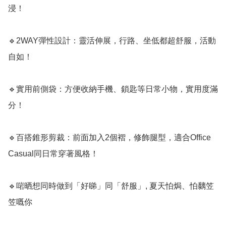
浸！

🔹2WAY彈性設計：靈活伸展，行路、坐低都超舒服，活動
自如！

🔹實用前側袋：方便收納手機、鎖匙等日常小物，實用度滿
分！

🔹百搭錐形剪裁：前面加入2個褶，修飾腿型，適合Office 
Casual同日常穿著風格！

🔹啱晒想同時做到「好睇」同「舒服」, 夏天怕焗、怕黐笠
笠嘅你
