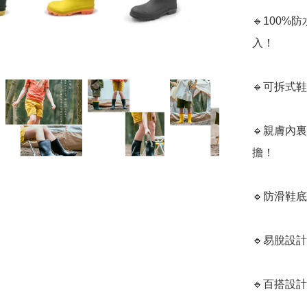
🔹100
入！

🔹可拆式
🔹親膚內
擔！

🔹防滑鞋
🔹易脫設
🔹百搭設