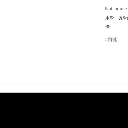
Not for u
水靴 | 防滑
備
雨靴