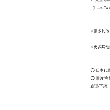
（https://
❇️更多其他 雨鞋
❇️更多其他雨具：
⭕ 日本代
⭕ 圖片/
處理/下架.
