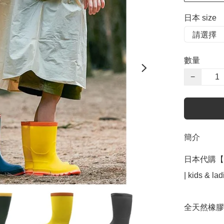
日本 size
數量
−
簡介
日本代購【 
| kids & la
全天然橡膠