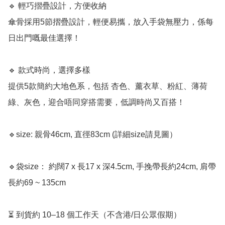
🔹 輕巧摺疊設計，方便收納

傘骨採用5節摺疊設計，輕便易攜，放入手袋無壓力，係每
日出門嘅最佳選擇！

🔹 款式時尚，選擇多樣

提供5款簡約大地色系，包括 杏色、薰衣草、粉紅、薄荷
綠、灰色，迎合唔同穿搭需要，低調時尚又百搭！

🔹size: 親骨46cm, 直徑83cm (詳細size請見圖）

🔹袋size： 約闊7 x 長17 x 深4.5cm, 手挽帶長約24cm, 肩帶
長約69 ~ 135cm

⏳ 到貨約 10–18 個工作天（不含港/日公眾假期）
