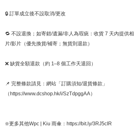
🔒 訂單成立後不設取消/更改

🔁 不設退換；如寄錯/遺漏/非人為瑕疵：收貨 7 天內提供相
片/影片（優先換貨/補寄；無貨則退款）

❌ 缺貨全額退款（約 1–8 個工作天退回）

📌 完整條款請見：網站「訂購須知/退貨條款」
（https://www.dcshop.hk/i/SzTdpggAA）

❇️更多其他Wpc | Kiu 雨傘：https://bit.ly/3RJ5cIR
