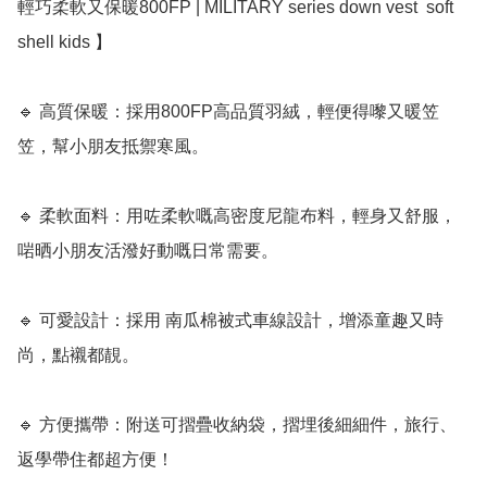
輕巧柔軟又保暖800FP | MILITARY series down vest  soft 
shell kids 】

🔹 高質保暖：採用800FP高品質羽絨，輕便得嚟又暖笠
笠，幫小朋友抵禦寒風。

🔹 柔軟面料：用咗柔軟嘅高密度尼龍布料，輕身又舒服，
啱晒小朋友活潑好動嘅日常需要。

🔹 可愛設計：採用 南瓜棉被式車線設計，增添童趣又時
尚，點襯都靚。

🔹 方便攜帶：附送可摺疊收納袋，摺埋後細細件，旅行、
返學帶住都超方便！
