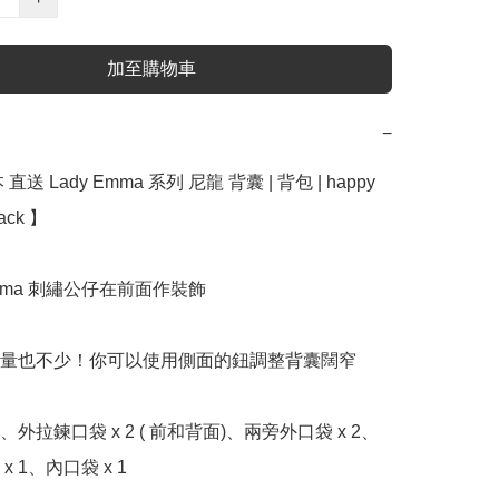
加至購物車
−
送 Lady Emma 系列 尼龍 背囊 | 背包 | happy 
ck ﻿】

 Emma 刺繡公仔在前面作裝飾

容量也不少！你可以使用側面的鈕調整背囊闊窄

、外拉鍊口袋 x 2 ( 前和背面)、兩旁外口袋 x 2、
 1、內口袋 x 1
