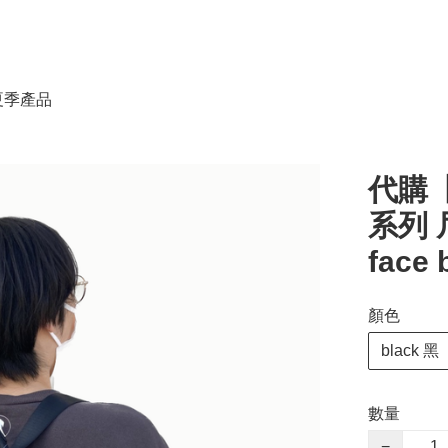
春夏季產品
代購【
系列 尼
face
顏色
black 黑
數量
−